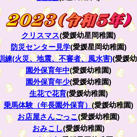
クリスマス
(愛媛幼星岡稚園)
防災センター見学
(愛媛星岡幼稚園)
訓練(火災、地震、不審者、風水害)
(愛媛幼
園外保育年中
(愛媛幼稚園)
園外保育年少
(愛媛幼稚園)
生花で花育
(愛媛幼稚園)
乗馬体験（年長園外保育）
(愛媛幼稚園)
お店屋さんごっこ
(愛媛幼稚園)
おみこし
(愛媛幼稚園)