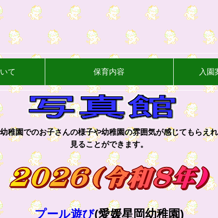
ついて
保育内容
入園
幼稚園でのお子さんの様子や幼稚園の雰囲気が感じてもらえれ
見ることができます。
プール遊び
(愛媛星岡幼稚園)