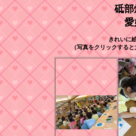
砥部
愛
きれいに
（写真をクリックすると