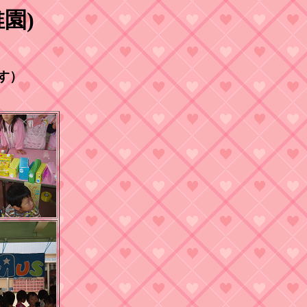
園)
す）