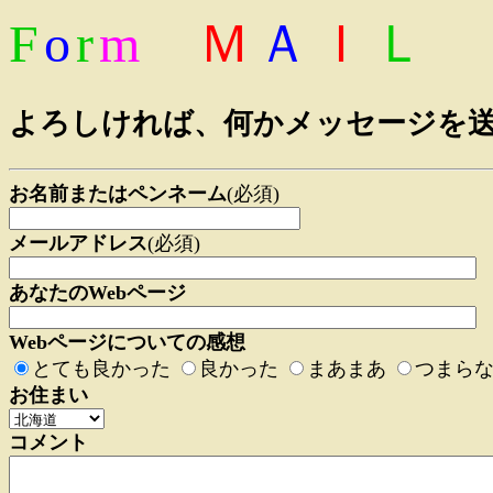
F
o
r
m
Ｍ
Ａ
Ｉ
Ｌ
よろしければ、何かメッセージを
お名前またはペンネーム
(必須)
メールアドレス
(必須)
あなたのWebページ
Webページについての感想
とても良かった
良かった
まあまあ
つまら
お住まい
コメント